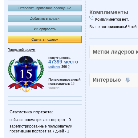
Отправить приватное сообщение
Комплименты
Добавить в друзья
Комплиментов нет.
Вы не авторизованы! Чтоб
Игнорировать
Сделать подарок
Городской форум
Метки лидеров
популярность:
47399 место
рейтинг
366
?
Интервью
Привилегированный
пользователь
15
уровня
Статистика портрета:
сейчас просматривают портрет - 0
зарегистрированные пользователи
посетившие портрет за 7 дней - 1