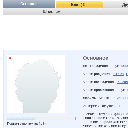
Основное
Блог
( 0 )
Др
Шпионаж
Основное
Дата рождения : не указан
Место рождения :
Россия
,
Н
Место нахождения :
Россия
Место проживания : не ука
Любимые места : не указа
Интересы : не указаны
О себе : Grow me a garden o
Paint me the colors of sky an
Teach me to speak with their
Портрет заполнен на 41 %
Show me the way and I'll try 